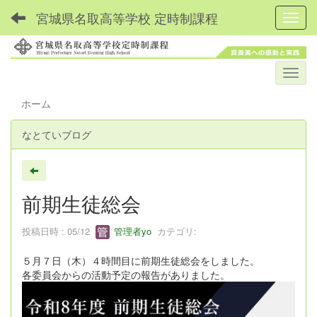
宮城県名取高等学校 定時制課程
Toggl
ホーム
なとていブログ
前期生徒総会
投稿日時 : 05/12
管理者yo
カテゴリ:
５月７日（木）４時間目に前期生徒総会をしました。
各委員会からの活動予定の報告がありました。